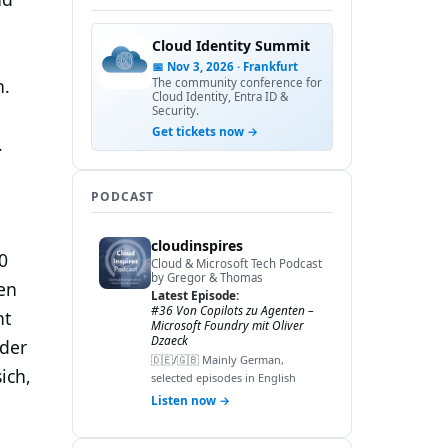
Cloud Identity Summit
📅 Nov 3, 2026 · Frankfurt
n.
The community conference for
Cloud Identity, Entra ID &
Security.
Get tickets now →
.
PODCAST
cloudinspires
0
Cloud & Microsoft Tech Podcast
by Gregor & Thomas
en
Latest Episode:
#36 Von Copilots zu Agenten –
nt
Microsoft Foundry mit Oliver
Dzaeck
 der
🇩🇪/🇬🇧 Mainly German,
ich,
selected episodes in English
Listen now →