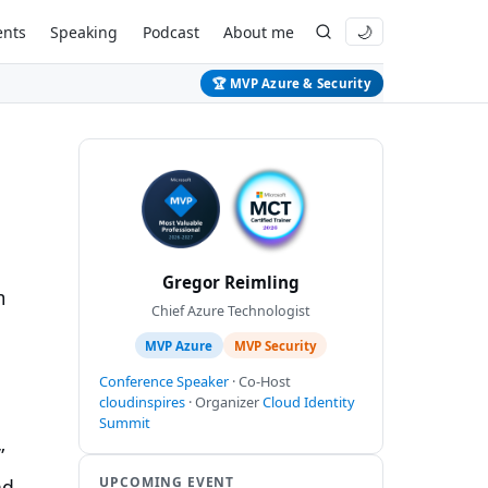
ents
Speaking
Podcast
About me
🌙
🏆 MVP Azure & Security
Gregor Reimling
m
Chief Azure Technologist
MVP Azure
MVP Security
Conference Speaker
· Co-Host
cloudinspires
· Organizer
Cloud Identity
Summit
”
UPCOMING EVENT
nd