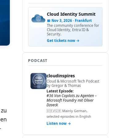
Cloud Identity Summit
📅 Nov 3, 2026 · Frankfurt
The community conference for
Cloud Identity, Entra ID &
Security.
Get tickets now →
PODCAST
cloudinspires
Cloud & Microsoft Tech Podcast
by Gregor & Thomas
Latest Episode:
#36 Von Copilots zu Agenten –
Microsoft Foundry mit Oliver
Dzaeck
 zu
🇩🇪/🇬🇧 Mainly German,
selected episodes in English
gen
Listen now →
-