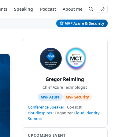
ents
Speaking
Podcast
About me
🌙
🏆 MVP Azure & Security
Gregor Reimling
Chief Azure Technologist
MVP Azure
MVP Security
Conference Speaker
· Co-Host
cloudinspires
· Organizer
Cloud Identity
Summit
UPCOMING EVENT