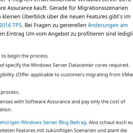
are Assurance kauft. Gerade für Migrationsszenarien
 kleinen Überblick über die neuen Features gibt´s im
 2016 TP5
. Bei Fragen zu generellen
Änderungen am
nen Eintrag Um vom Angebot zu profitieren sind ledigl
 to begin the process
and specify the Windows Server Datacenter cores required.
igibility. (Offer applicable to customers migrating from VM
 process.
censes with Software Assurance and pay only the cost of
ation.
ehörigen Windows Server Blog Beitrag
. Also schaut euch e
iteten Features mit zukünftigen Szenarien und plant die