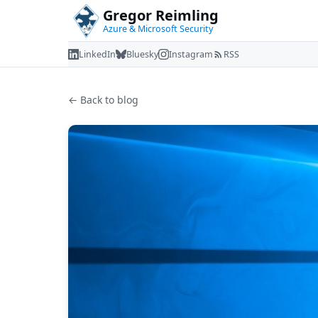
Gregor Reimling
Azure & Microsoft Security
LinkedIn
Bluesky
Instagram
RSS
← Back to blog