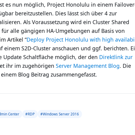
ist es nun möglich, Project Honolulu in einem Failover
gbar bereitzustellen. Dies lässt sich über 4 zur
alisieren. Als Voraussetzung wird ein Cluster Shared
h für alle gängigen HA-Umgebungen auf Basis von
m Artikel “
Deploy Project Honolulu with high availabil
uf einem S2D-Cluster anschauen und ggf. berichten. E
ie Update Schaltfläche möglich, der den
Direktlink zur
ltet ihr im zugehörigen
Server Management Blog
. Die
n einem Blog Beitrag zusammengefasst.
min Center
#RDP
#Windows Server 2016