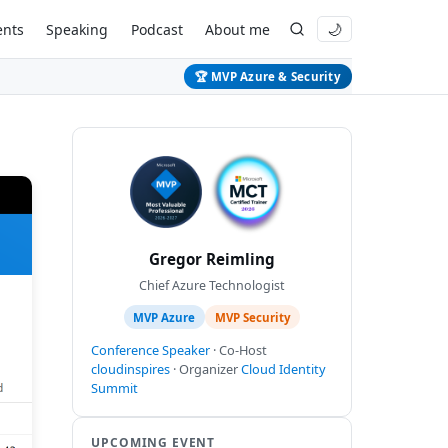
ents
Speaking
Podcast
About me
🌙
🏆 MVP Azure & Security
Gregor Reimling
Chief Azure Technologist
MVP Azure
MVP Security
Conference Speaker
· Co-Host
cloudinspires
· Organizer
Cloud Identity
Summit
UPCOMING EVENT