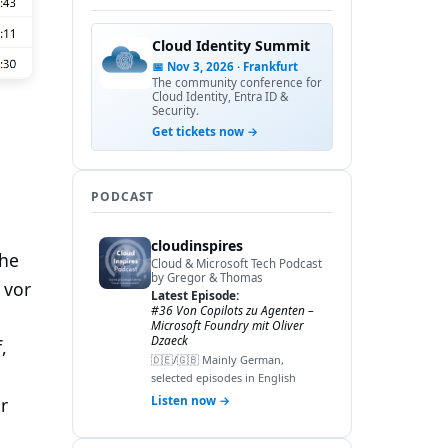
Cloud Identity Summit
📅 Nov 3, 2026 · Frankfurt
The community conference for
Cloud Identity, Entra ID &
Security.
Get tickets now →
PODCAST
cloudinspires
The
Cloud & Microsoft Tech Podcast
by Gregor & Thomas
 vor
Latest Episode:
#36 Von Copilots zu Agenten –
Microsoft Foundry mit Oliver
Dzaeck
,
🇩🇪/🇬🇧 Mainly German,
selected episodes in English
Listen now →
r