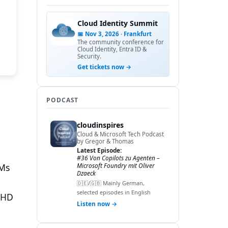
Cloud Identity Summit
📅 Nov 3, 2026 · Frankfurt
The community conference for
Cloud Identity, Entra ID &
Security.
Get tickets now →
PODCAST
cloudinspires
Cloud & Microsoft Tech Podcast
by Gregor & Thomas
Latest Episode:
#36 Von Copilots zu Agenten –
VMs
Microsoft Foundry mit Oliver
Dzaeck
🇩🇪/🇬🇧 Mainly German,
selected episodes in English
VHD
Listen now →