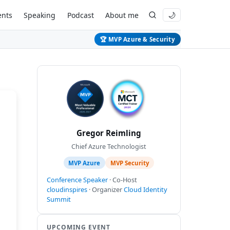
ents
Speaking
Podcast
About me
🌙
🏆 MVP Azure & Security
Gregor Reimling
Chief Azure Technologist
MVP Azure
MVP Security
Conference Speaker
· Co-Host
cloudinspires
· Organizer
Cloud Identity
Summit
UPCOMING EVENT